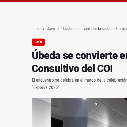
Roban joyas de la Vir
El PSOE acusa al PP de
Inicio
Jaén
Úbeda se convierte en la sede del Comité
JAÉN
Úbeda se convierte e
Consultivo del COI
El encuentro se celebra en el marco de la celebración 
“Expoliva 2025”