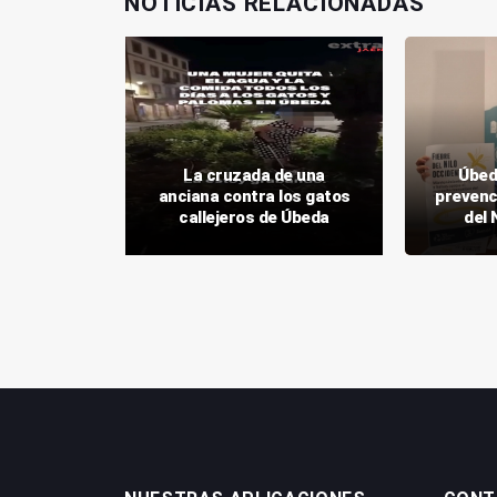
NOTICIAS RELACIONADAS
romería de
La cruzada de una
Úbeda
adalupe en
anciana contra los gatos
prevenci
callejeros de Úbeda
del 