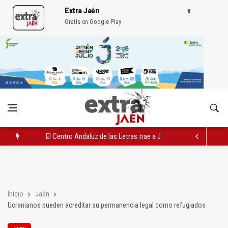
Extra Jaén
Gratis en Google Play
El Centro Andaluz de las Letras trae a Jaén al filósofo Omar L
Roban joyas de la Virgen de la Fuensanta Coronada de Alcaud
El PSOE acusa al PP de "apuntarse el tanto" de los datos de 
Inicio
Jaén
Ucranianos pueden acreditar su permanencia legal como refugiados