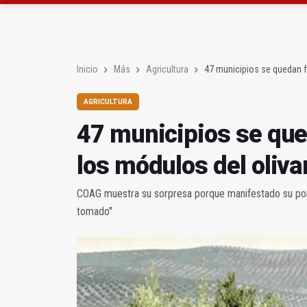
Poza y Herrera se pro
El CETEDEX tendrá en 
Inicio
Más
Agricultura
47 municipios se quedan fu
AGRICULTURA
47 municipios se que
los módulos del oliva
COAG muestra su sorpresa porque manifestado su porqu
tomado"