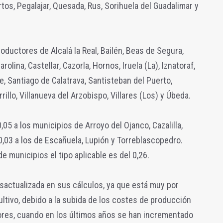
rtos, Pegalajar, Quesada, Rus, Sorihuela del Guadalimar y
oductores de Alcalá la Real, Bailén, Beas de Segura,
olina, Castellar, Cazorla, Hornos, Iruela (La), Iznatoraf,
e, Santiago de Calatrava, Santisteban del Puerto,
rrillo, Villanueva del Arzobispo, Villares (Los) y Úbeda.
05 a los municipios de Arroyo del Ojanco, Cazalilla,
l 0,03 a los de Escañuela, Lupión y Torreblascopedro.
de municipios el tipo aplicable es del 0,26.
esactualizada en sus cálculos, ya que está muy por
cultivo, debido a la subida de los costes de producción
tores, cuando en los últimos años se han incrementado