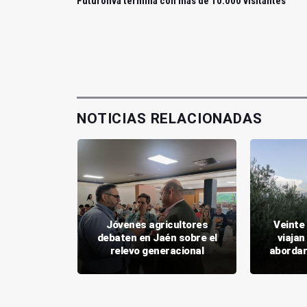
Futuroliva termina con más de 10.000 visitantes
NOTICIAS RELACIONADAS
o atiende
Jóvenes agricultores
Veinte
s de las
debaten en Jaén sobre el
viajan
 agrarias
relevo generacional
abordar