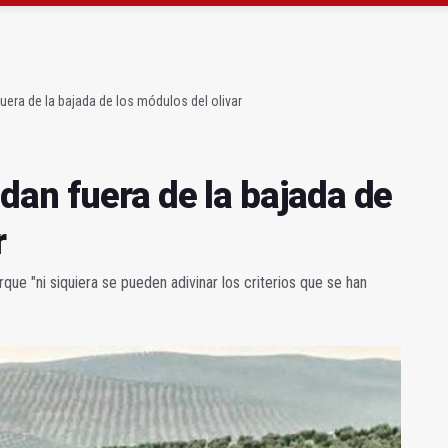
claman campeones en la “Batalla de Baécula Race”
noviembre los primeros edificios operativos
era de la bajada de los módulos del olivar
dan fuera de la bajada de
r
e "ni siquiera se pueden adivinar los criterios que se han