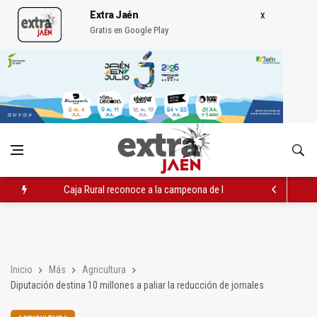
Extra Jaén
Gratis en Google Play
Caja Rural reconoce a la campeona de España de Natación, Au
Extinguido el incendio junto al Hospital Neurotraumatológico
La Guardia Civil desmantela un punto de venta de droga en To
Inicio
Más
Agricultura
Diputación destina 10 millones a paliar la reducción de jornales