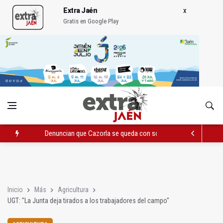
Extra Jaén
Gratis en Google Play
Pelea con arma blanca acaba con una menor herida en Torred
El PP acusa al PSOE de querer "dejar fuera" a la Junta en el Ce
Denuncian que Cazorla se queda con solo dos bomberos por 
Inicio
Más
Agricultura
UGT: "La Junta deja tirados a los trabajadores del campo"