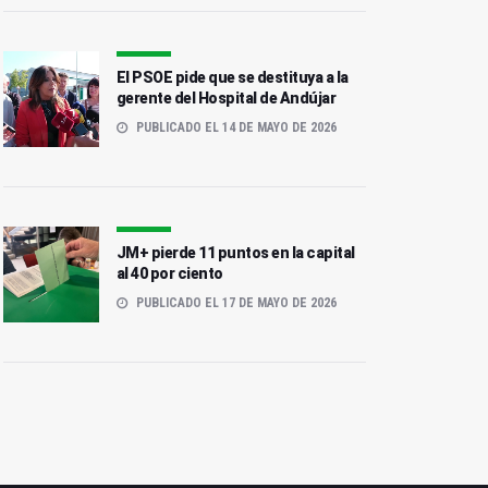
El PSOE pide que se destituya a la
gerente del Hospital de Andújar
PUBLICADO EL 14 DE MAYO DE 2026
El PP baja un
parlamentario en la
Sigue en directo el
JM+ pierde 11 puntos en la capital
provincia al 25%
recuento electoral en
al 40 por ciento
escrutado
Multimedia Jiennense
PUBLICADO EL 17 DE MAYO DE 2026