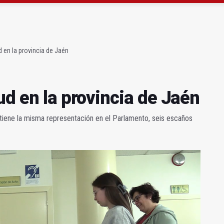
claman campeones en la “Batalla de Baécula Race”
noviembre los primeros edificios operativos
d en la provincia de Jaén
ud en la provincia de Jaén
tiene la misma representación en el Parlamento, seis escaños