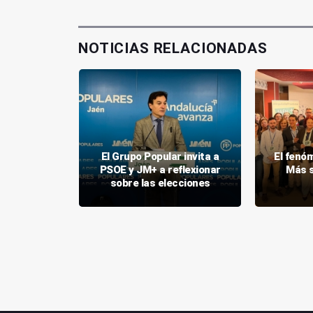
NOTICIAS RELACIONADAS
n más de
El Grupo Popular invita a
El fenó
s la
PSOE y JM+ a reflexionar
Más s
 de 2022
sobre las elecciones