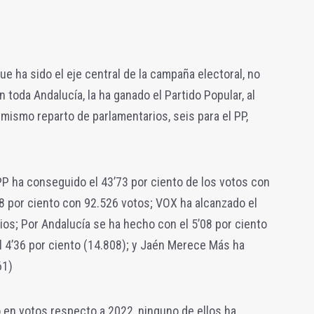
 que ha sido el eje central de la campaña electoral, no
n toda Andalucía, la ha ganado el Partido Popular, al
 mismo reparto de parlamentarios, seis para el PP,
 PP ha conseguido el 43’73 por ciento de los votos con
28 por ciento con 92.526 votos; VOX ha alcanzado el
ios; Por Andalucía se ha hecho con el 5’08 por ciento
l 4’36 por ciento (14.808); y Jaén Merece Más ha
61)
en votos respecto a 2022, ninguno de ellos ha