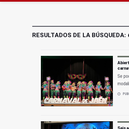
La Guardia Civil reforz
Denuncian que Cazorl
RESULTADOS DE LA BÚSQUEDA:
Abiert
carna
Se pod
modali
PUB
Seis a