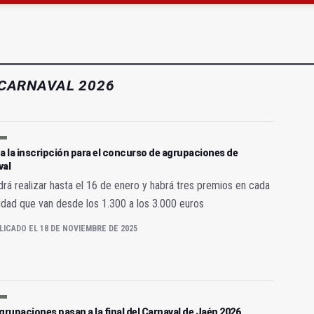
ará la seguridad el 12 de agosto por el eclipse
a se queda con solo dos bomberos por turno
CARNAVAL 2026
a la inscripción para el concurso de agrupaciones de
val
rá realizar hasta el 16 de enero y habrá tres premios en cada
dad que van desde los 1.300 a los 3.000 euros
LICADO EL 18 DE NOVIEMBRE DE 2025
grupaciones pasan a la final del Carnaval de Jaén 2026