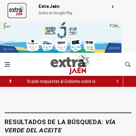
Extra Jaén
Gratis en Google Play
IU pide respuestas al Gobierno sobre la situación del ferrocarri
Vinila Von Bismark ofrece un espectáculo "rompedor" en el In
El lateral izquiero sub 23 David Márquez, nuevo fichaje del Rea
RESULTADOS DE LA BÚSQUEDA:
VÍA
VERDE DEL ACEITE