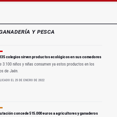
junto al Hospital Neurotraumatológico
gen de la Fuensanta Coronada de Alcaudete
GANADERÍA Y PESCA
135 colegios sirven productos ecológicos en sus comedores
 3.100 niños y niñas consumen ya estos productos en los
os de Jaén.
LICADO EL 25 DE ENERO DE 2022
putación concede 515.000 euros a agricultores y ganaderos