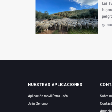
Las 18
la gan
peligr
PUB
NUESTRAS APLICACIONES
CONT
Aplicación móvil Extra Jaén
Sobre n
Jaén Genuino
Contác
Anuncia