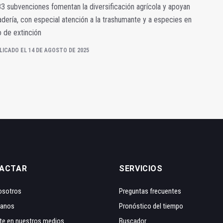
3 subvenciones fomentan la diversificación agrícola y apoyan
adería, con especial atención a la trashumante y a especies en
o de extinción
LICADO EL 14 DE AGOSTO DE 2025
ACTAR
SERVICIOS
osotros
Preguntas frecuentes
tanos
Pronóstico del tiempo
te en nuestros medios
Buscador