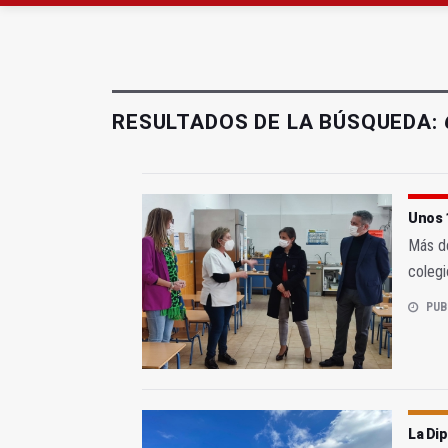
Extinguido l incendio 
Roban joyas de la Vir
RESULTADOS DE LA BÚSQUEDA:
Unos 
Más de
colegi
PUB
La Di