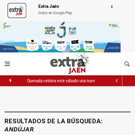
Extra Jaén
Gratis en Google Play
Quesada celebra este sábado una nueva jornada de Orgullo
La Junta amplia la alerta por listeria en Granada, Jaén y Sevilla
Rubén Gómez se suma al Avanza Jaén Paraíso Interior
RESULTADOS DE LA BÚSQUEDA:
ANDÚJAR