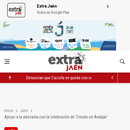
Extra Jaén
Gratis en Google Play
Denuncian que Cazorla se queda con solo dos bomberos por 
Pelea con arma blanca acaba con una menor herida en Torred
El PP acusa al PSOE de querer "dejar fuera" a la Junta en el Ce
Inicio
Jaén
Apoyo a la artesanía con la celebración de 'Creado en Andújar'