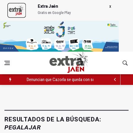
Extra Jaén
Gratis en Google Play
Denuncian que Cazorla se queda con solo dos bomberos por 
Pelea con arma blanca acaba con una menor herida en Torred
El PP acusa al PSOE de querer "dejar fuera" a la Junta en el Ce
RESULTADOS DE LA BÚSQUEDA:
PEGALAJAR