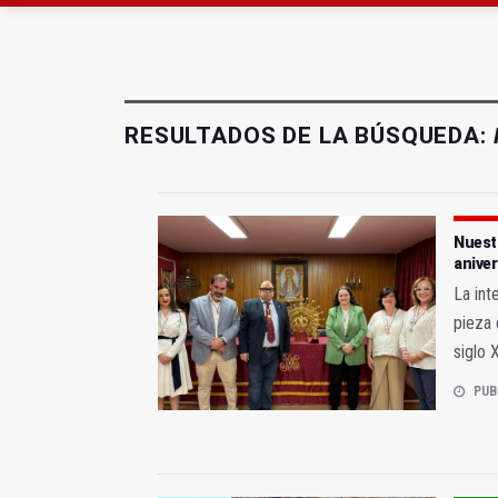
El Centro Andaluz de l
Roban joyas de la Vir
RESULTADOS DE LA BÚSQUEDA:
Nuestr
aniver
La int
pieza 
siglo 
PUB