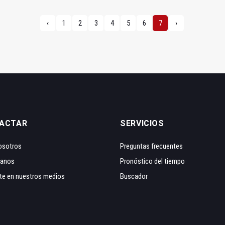
‹
1
2
3
4
5
6
7
›
ACTAR
SERVICIOS
osotros
Preguntas frecuentes
tanos
Pronóstico del tiempo
te en nuestros medios
Buscador