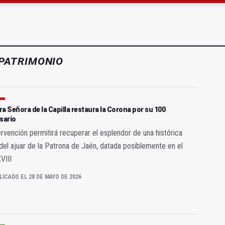
as Letras trae a Jaén al filósofo Omar Linares
gen de la Fuensanta Coronada de Alcaudete
PATRIMONIO
a Señora de la Capilla restaura la Corona por su 100
sario
ervención permitirá recuperar el esplendor de una histórica
del ajuar de la Patrona de Jaén, datada posiblemente en el
XVIII
LICADO EL 28 DE MAYO DE 2026