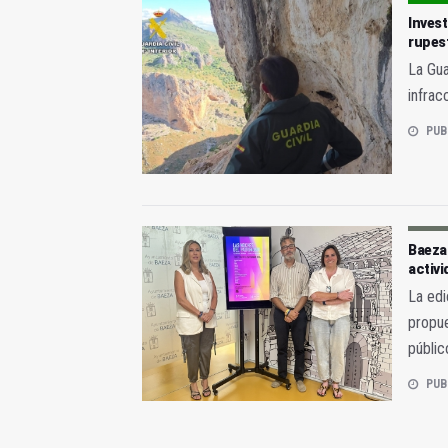
Invest
rupes
La Gua
infrac
PUB
Baeza
activ
La edi
propue
públic
PUB