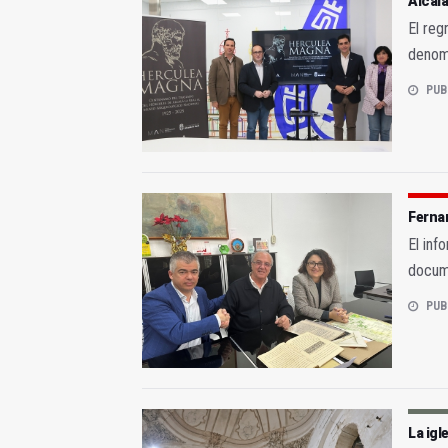
Alcalá
El reg
denom
PUB
Ferna
El inf
docum
PUB
La igl