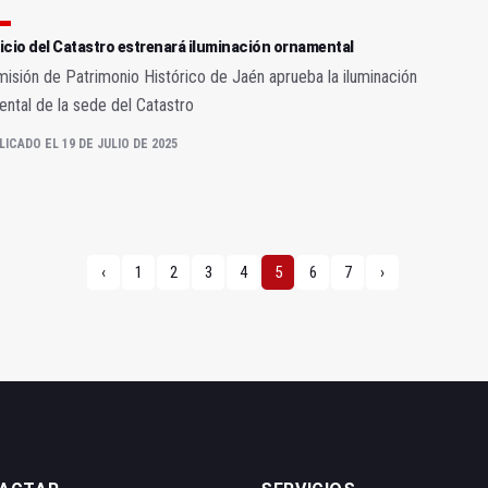
ficio del Catastro estrenará iluminación ornamental
isión de Patrimonio Histórico de Jaén aprueba la iluminación
ntal de la sede del Catastro
LICADO EL 19 DE JULIO DE 2025
‹
1
2
3
4
5
6
7
›