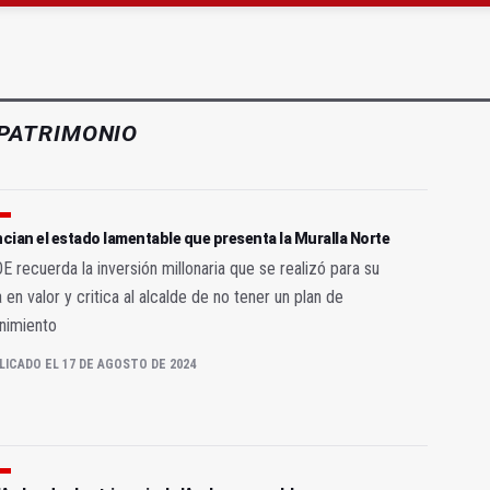
ón organiza 42 colectas de sangre en la provincia
s para facilitar la contratación indefinida
PATRIMONIO
ian el estado lamentable que presenta la Muralla Norte
E recuerda la inversión millonaria que se realizó para su
 en valor y critica al alcalde de no tener un plan de
nimiento
LICADO EL 17 DE AGOSTO DE 2024