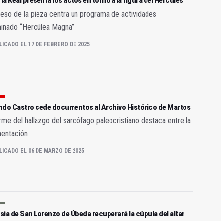
 la Real presenta los actos en torno a la figura del Hércules
reso de la pieza centra un programa de actividades
inado “Hercúlea Magna”
LICADO EL 17 DE FEBRERO DE 2025
ndo Castro cede documentos al Archivo Histórico de Martos
orme del hallazgo del sarcófago paleocristiano destaca entre la
entación
LICADO EL 06 DE MARZO DE 2025
esia de San Lorenzo de Úbeda recuperará la cúpula del altar