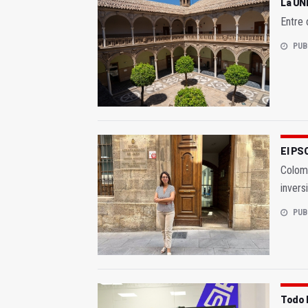
La UNI
Entre 
PUB
El PSO
Colomo
invers
PUB
Todo l