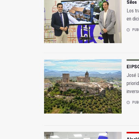
Silos
Los tr
en di
PUB
El PSO
José L
priori
invers
PUB