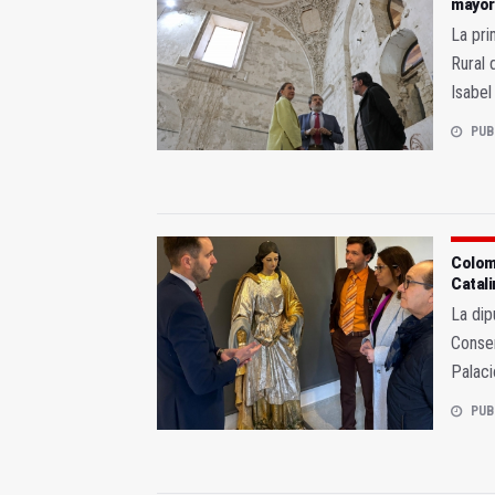
mayor
La pri
Rural 
Isabel
PUB
Colom
Catali
La dip
Conser
Palaci
PUB