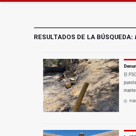
El Centro de Transfusi
La Junta convoca ayuda
RESULTADOS DE LA BÚSQUEDA:
Denunc
El PSO
puesta
mante
PUB