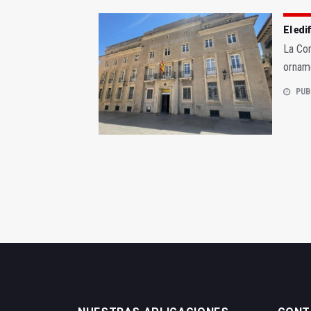
El edi
La Com
orname
PUB