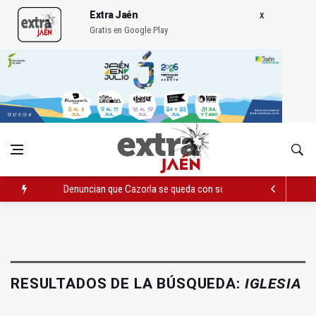
Extra Jaén
Gratis en Google Play
Denuncian que Cazorla se queda con solo dos bomberos por 
Pelea con arma blanca acaba con una menor herida en Torred
El PP acusa al PSOE de querer "dejar fuera" a la Junta en el Ce
RESULTADOS DE LA BÚSQUEDA:
IGLESIA