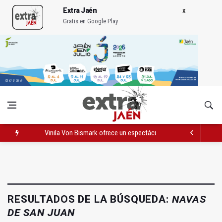
Extra Jaén
Gratis en Google Play
Vinila Von Bismark ofrece un espectáculo "rompedor" en el In
El lateral izquiero sub 23 David Márquez, nuevo fichaje del Rea
IU pide respuestas al Gobierno sobre la situación del ferrocarri
RESULTADOS DE LA BÚSQUEDA:
NAVAS
DE SAN JUAN