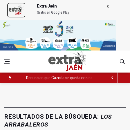
Extra Jaén
Gratis en Google Play
Denuncian que Cazorla se queda con solo dos bomberos por 
Pelea con arma blanca acaba con una menor herida en Torred
El PP acusa al PSOE de querer "dejar fuera" a la Junta en el Ce
RESULTADOS DE LA BÚSQUEDA:
LOS
ARRABALEROS