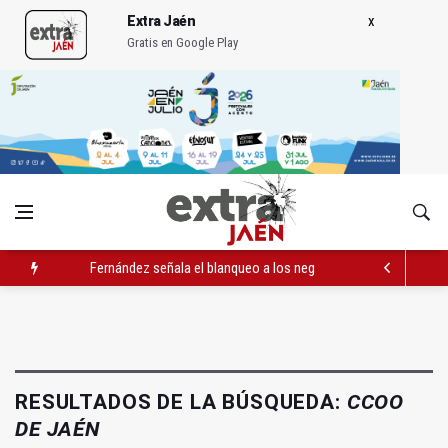
Extra Jaén
Gratis en Google Play
Fernández señala el blanqueo a los negacionistas de la violen
Latorre incide en el apoyo a proyectos de cooperación
Abierto el plazo de la Escuela de Hostelería Hacienda La Lag
RESULTADOS DE LA BÚSQUEDA:
CCOO
DE JAÉN