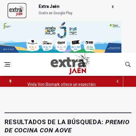
Extra Jaén
Gratis en Google Play
Vinila Von Bismark ofrece un espectáculo "rompedor" en el In
El lateral izquiero sub 23 David Márquez, nuevo fichaje del Rea
IU pide respuestas al Gobierno sobre la situación del ferrocarri
RESULTADOS DE LA BÚSQUEDA:
PREMIO
DE COCINA CON AOVE