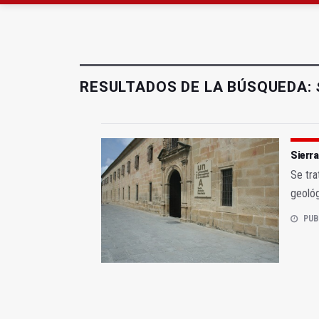
La Guardia Civil reforz
Denuncian que Cazorl
RESULTADOS DE LA BÚSQUEDA:
Sierra
Se tra
geológ
PUB