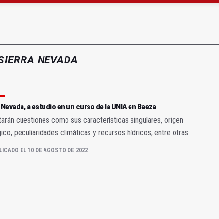
ará la seguridad el 12 de agosto por el eclipse
a se queda con solo dos bomberos por turno
SIERRA NEVADA
 Nevada, a estudio en un curso de la UNIA en Baeza
tarán cuestiones como sus características singulares, origen
ico, peculiaridades climáticas y recursos hídricos, entre otras
LICADO EL 10 DE AGOSTO DE 2022