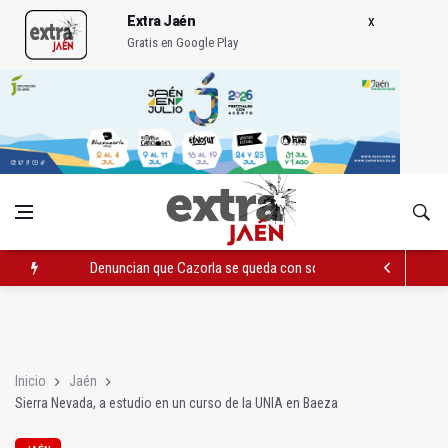
Extra Jaén
Gratis en Google Play
Denuncian que Cazorla se queda con solo dos bomberos por 
Pelea con arma blanca acaba con una menor herida en Torred
El PP acusa al PSOE de querer "dejar fuera" a la Junta en el Ce
Inicio
Jaén
Sierra Nevada, a estudio en un curso de la UNIA en Baeza