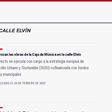
a 4,07 millones su inversión social en la provincia
atrocinador del Real Jaén en categoría bronce
CALLE ELVÍN
zan las obras de la Caja de Música en la calle Elvín
yecto se ejecuta con cargo a la estrategia europea de
ollo Urbano y Sostenible (DUSI) cofinanciada con fondos
y municipales
LICADO EL 04 DE FEBRERO DE 2023