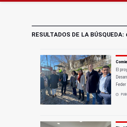
La ONCE eleva en 2025 
Diputación, segundo p
RESULTADOS DE LA BÚSQUEDA:
Comien
El pro
Desarr
Feder 
PUB