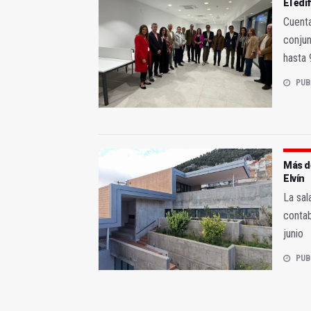
El edi
Cuenta
conjun
hasta
PUB
Más de
Elvín
La sal
contab
junio
PUB