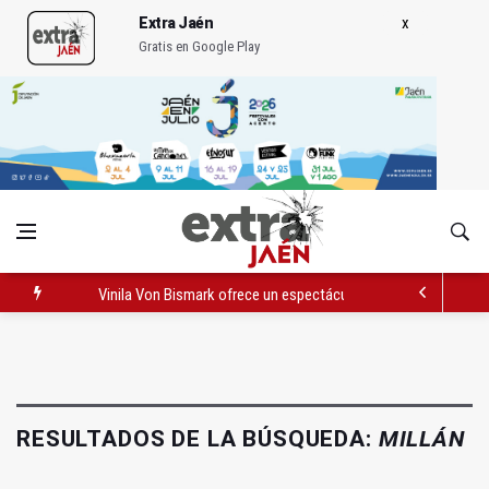
Extra Jaén
Gratis en Google Play
Vinila Von Bismark ofrece un espectáculo "rompedor" en el In
El lateral izquierdo sub 23 David Márquez, nuevo fichaje del Re
IU pide respuestas al Gobierno sobre la situación del ferrocarri
RESULTADOS DE LA BÚSQUEDA:
MILLÁN