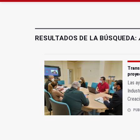
El Ayuntamiento lleva a
La Guardia Civil reforz
RESULTADOS DE LA BÚSQUEDA:
Trans
proye
Las ay
Indust
Creac
PUB