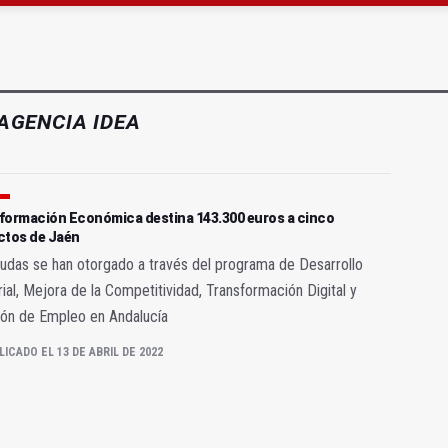
 cabo la eliminación de grafitis en el Bulevar
ará la seguridad el 12 de agosto por el eclipse
AGENCIA IDEA
formación Económica destina 143.300 euros a cinco
ctos de Jaén
udas se han otorgado a través del programa de Desarrollo
rial, Mejora de la Competitividad, Transformación Digital y
ión de Empleo en Andalucía
LICADO EL 13 DE ABRIL DE 2022