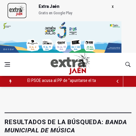
Extra Jaén
Gratis en Google Play
El PSOE acusa al PP de "apuntarse el tanto" de los datos de 
El Centro Andaluz de las Letras trae a Jaén al filósofo Omar L
Roban joyas de la Virgen de la Fuensanta Coronada de Alcaud
RESULTADOS DE LA BÚSQUEDA:
BANDA
MUNICIPAL DE MÚSICA