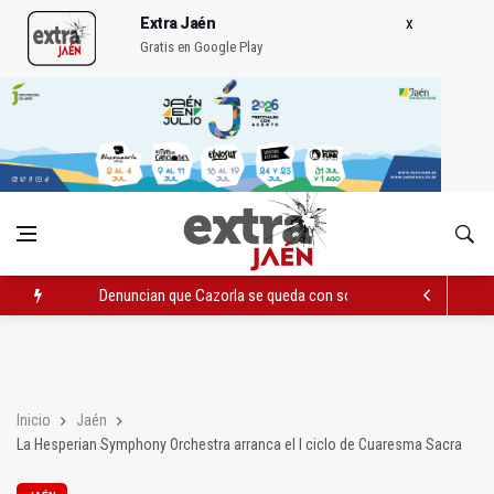
Extra Jaén
Gratis en Google Play
Denuncian que Cazorla se queda con solo dos bomberos por 
Pelea con arma blanca acaba con una menor herida en Torred
El PP acusa al PSOE de querer "dejar fuera" a la Junta en el Ce
Inicio
Jaén
La Hesperian Symphony Orchestra arranca el I ciclo de Cuaresma Sacra