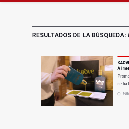
La ONCE eleva en 2025 
Diputación, segundo p
RESULTADOS DE LA BÚSQUEDA:
KAOVE 
Alime
Promo
se ha 
PUB