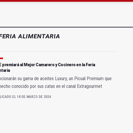
a 4,07 millones su inversión social en la provincia
atrocinador del Real Jaén en categoría bronce
FERIA ALIMENTARIA
premiará al Mejor Camarero y Cocinero en la Feria
ntaria
cionarán su gama de aceites Luxury, un Picual Premium que
hecho conocido por sus catas en el canal Extragourmet
LICADO EL 18 DE MARZO DE 2024