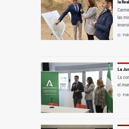
la Rea
Carmen
las mi
invers
PUB
La Jun
La con
el mun
PUB