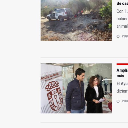
de ca
Con 1,
cubier
animal
PUB
Amplí
más
El Ayu
diciem
PUB