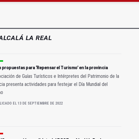
gen de la Fuensanta Coronada de Alcaudete
 "apuntarse el tanto" de los datos de empleo
ALCALÁ LA REAL
 propuestas para ‘Repensar el Turismo’ en la provincia
ciación de Guías Turísticos e Intérpretes del Patrimonio de la
cia presenta actividades para festejar el Día Mundial del
mo
LICADO EL 13 DE SEPTIEMBRE DE 2022