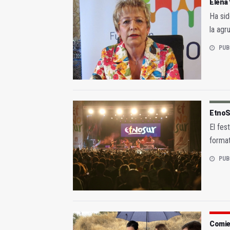
Elena 
Ha sid
la agr
PUB
EtnoS
El fes
format
PUB
Comien