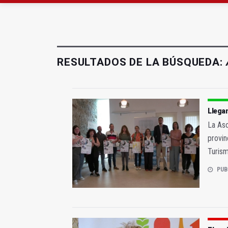
Roban joyas de la Vir
El PSOE acusa al PP de
RESULTADOS DE LA BÚSQUEDA:
Llegan
La Aso
provin
Turis
PUB