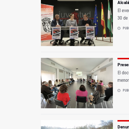
Alcal
El eve
30 de
PUB
Presen
El doc
menore
PUB
Denun