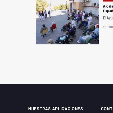
Alcalá
Españ
El Ayu
PUB
NUESTRAS APLICACIONES
CONT