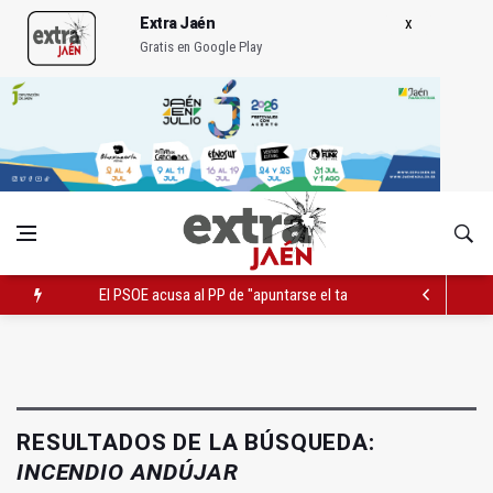
Extra Jaén
Gratis en Google Play
El Centro Andaluz de las Letras trae a Jaén al filósofo Omar L
Roban joyas de la Virgen de la Fuensanta Coronada de Alcaud
El PSOE acusa al PP de "apuntarse el tanto" de los datos de 
RESULTADOS DE LA BÚSQUEDA:
INCENDIO ANDÚJAR