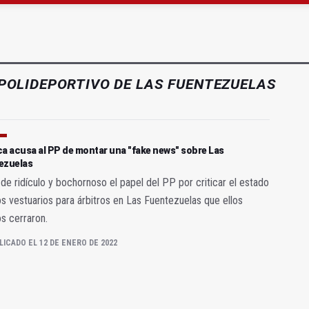
 cabo la eliminación de grafitis en el Bulevar
ará la seguridad el 12 de agosto por el eclipse
POLIDEPORTIVO DE LAS FUENTEZUELAS
a acusa al PP de montar una "fake news" sobre Las
ezuelas
de ridículo y bochornoso el papel del PP por criticar el estado
s vestuarios para árbitros en Las Fuentezuelas que ellos
s cerraron.
LICADO EL 12 DE ENERO DE 2022