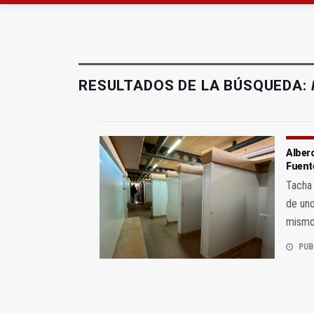
El Ayuntamiento lleva a
La Guardia Civil reforz
RESULTADOS DE LA BÚSQUEDA:
Alberc
Fuent
Tacha 
de uno
mismo
PUB