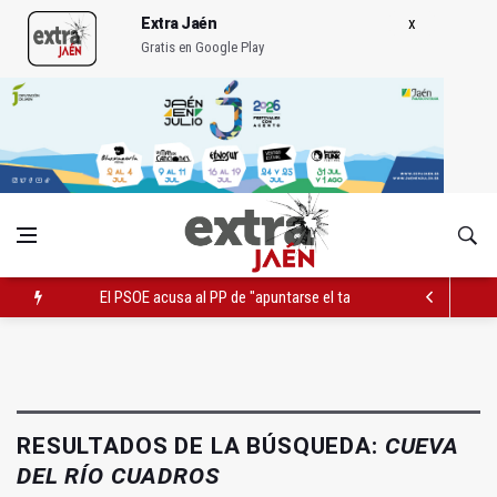
Extra Jaén
Gratis en Google Play
El PSOE acusa al PP de "apuntarse el tanto" de los datos de 
El Centro Andaluz de las Letras trae a Jaén al filósofo Omar L
Roban joyas de la Virgen de la Fuensanta Coronada de Alcaud
RESULTADOS DE LA BÚSQUEDA:
CUEVA
DEL RÍO CUADROS