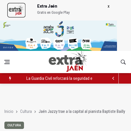
Extra Jaén
Gratis en Google Play
La Guardia Civil reforzará la seguridad el 12 de agosto por el e
Denuncian que Cazorla se queda con solo dos bomberos por 
Las dos canteras de la capital, a la espera de que se restaure e
Inicio
Cultura
Jaén Jazzy trae a la capital al pianista Baptiste Bailly
CULTURA