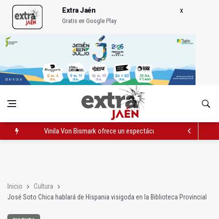
Extra Jaén
Gratis en Google Play
Vinila Von Bismark ofrece un espectáculo "rompedor" en el In
El lateral izquiero sub 23 David Márquez, nuevo fichaje del Rea
IU pide respuestas al Gobierno sobre la situación del ferrocarri
Inicio
Cultura
José Soto Chica hablará de Hispania visigoda en la Biblioteca Provincial