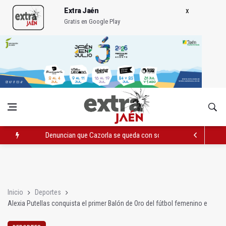
Extra Jaén
Gratis en Google Play
Denuncian que Cazorla se queda con solo dos bomberos por 
Pelea con arma blanca acaba con una menor herida en Torred
El PP acusa al PSOE de querer "dejar fuera" a la Junta en el Ce
Inicio
Deportes
Alexia Putellas conquista el primer Balón de Oro del fútbol femenino e