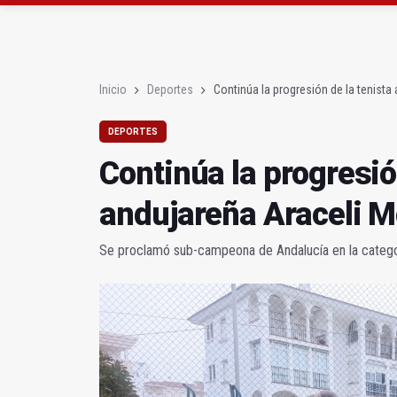
Roban joyas de la Vir
El PSOE acusa al PP de
Inicio
Deportes
Continúa la progresión de la tenista
DEPORTES
Continúa la progresió
andujareña Araceli 
Se proclamó sub-campeona de Andalucía en la categ