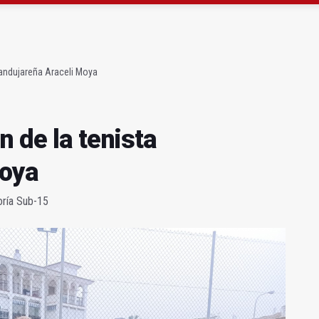
gen de la Fuensanta Coronada de Alcaudete
 "apuntarse el tanto" de los datos de empleo
 andujareña Araceli Moya
n de la tenista
Moya
oría Sub-15