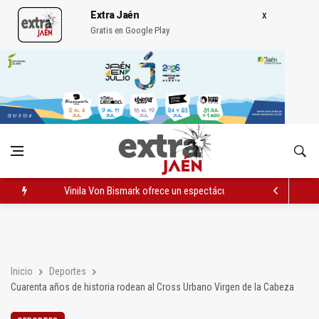
Extra Jaén
Gratis en Google Play
Vinila Von Bismark ofrece un espectáculo "rompedor" en el In
El lateral izquierdo sub 23 David Márquez, nuevo fichaje del Re
IU pide respuestas al Gobierno sobre la situación del ferrocarri
Inicio
Deportes
Cuarenta años de historia rodean al Cross Urbano Virgen de la Cabeza