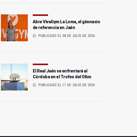
Abre VivaGym La Loma, el gimnasio
El Real Jaén se la juega
de referencia en Jaén
El Torredonjimeno sigue
ante un Puente Genil
PUBLICADO EL 08 DE JULIO DE 2026
soñando con el play-off
necesitado
El Real Jaén se enfrentará al
Córdoba en el Trofeo del Olivo
PUBLICADO EL 11 DE JULIO DE 2026