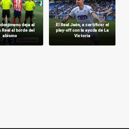
edonjimeno deja al
El Real Jaén, a certificar el
Real al borde del
play-off con la ayuda de La
abismo
Victoria