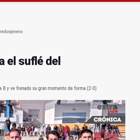
gen de la Fuensanta Coronada de Alcaudete
 "apuntarse el tanto" de los datos de empleo
Torredonjimeno
a el suflé del
lla B y ve frenado su gran momento de forma (2-0)