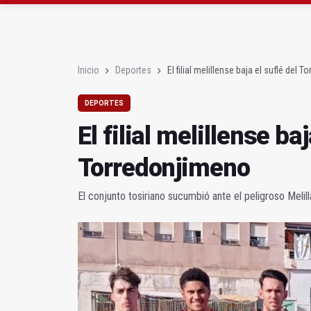
Roban joyas de la Vir
El PSOE acusa al PP de
Inicio
Deportes
El filial melillense baja el suflé del 
DEPORTES
El filial melillense baj
Torredonjimeno
El conjunto tosiriano sucumbió ante el peligroso Meli