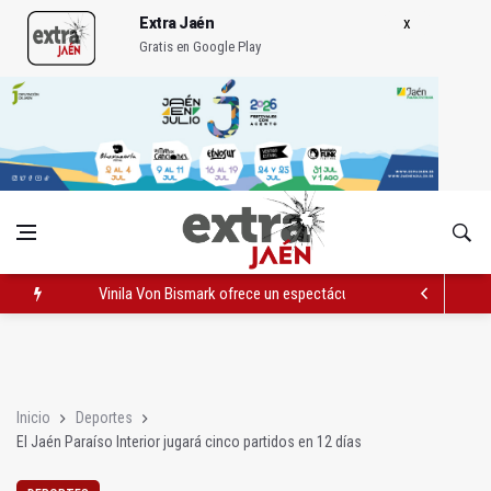
Extra Jaén
Gratis en Google Play
Vinila Von Bismark ofrece un espectáculo "rompedor" en el In
El lateral izquiero sub 23 David Márquez, nuevo fichaje del Rea
IU pide respuestas al Gobierno sobre la situación del ferrocarri
Inicio
Deportes
El Jaén Paraíso Interior jugará cinco partidos en 12 días