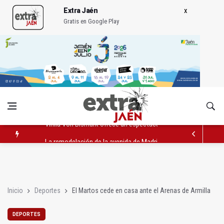
Extra Jaén
Gratis en Google Play
La remodelación de la avenida de Madrid contará con 3,2 mill
IU pide respuestas al Gobierno sobre la situación del ferrocarri
Vinila Von Bismark ofrece un espectáculo "rompedor" en el In
Inicio
Deportes
El Martos cede en casa ante el Arenas de Armilla
DEPORTES