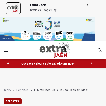
Extra Jaén
Gratis en Google Play
Quesada celebra este sábado una nueva jornada de Orgullo
La Junta amplia la alerta por listeria en Granada, Jaén y Sevilla
Rubén Gómez se suma al Avanza Jaén Paraíso Interior
Inicio
Deportes
El Motril noquea a un Real Jaén sin ideas
DEPORTES