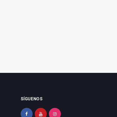
Agotados en apenas
La Carrera de San Antón
cuatro horas los dorsales
abre inscripciones el 6 de
de la San Antón
diciembre
SÍGUENOS