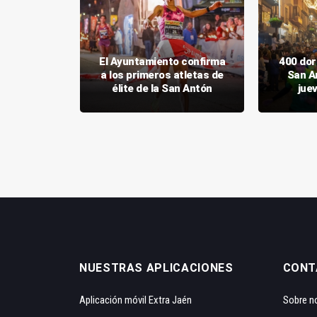
rredor se
El Ayuntamiento confirma
400 dor
hasta el
a los primeros atletas de
San An
17
élite de la San Antón
jue
NUESTRAS APLICACIONES
CONT
Aplicación móvil Extra Jaén
Sobre n