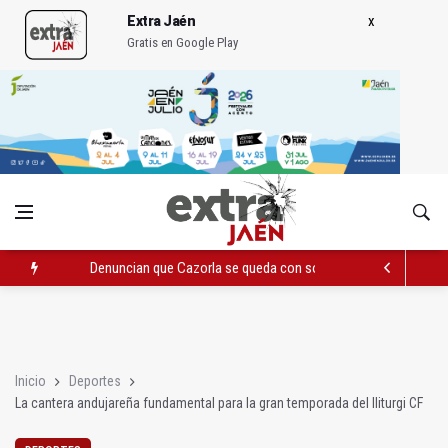
Extra Jaén
Gratis en Google Play
Denuncian que Cazorla se queda con solo dos bomberos por 
Pelea con arma blanca acaba con una menor herida en Torred
El PP acusa al PSOE de querer "dejar fuera" a la Junta en el Ce
Inicio
Deportes
La cantera andujareña fundamental para la gran temporada del Iliturgi CF