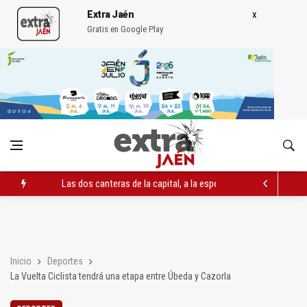
Extra Jaén
Gratis en Google Play
Las dos canteras de la capital, a la espera de que se restaure e
El PP acusa al PSOE de querer "dejar fuera" a la Junta en el Ce
Denuncian que Cazorla se queda con solo dos bomberos por 
Inicio
Deportes
La Vuelta Ciclista tendrá una etapa entre Úbeda y Cazorla