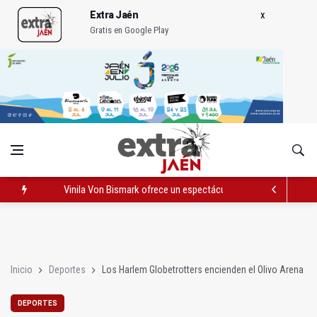
Extra Jaén
Gratis en Google Play
Vinila Von Bismark ofrece un espectáculo "rompedor" en el In
El lateral izquiero sub 23 David Márquez, nuevo fichaje del Rea
IU pide respuestas al Gobierno sobre la situación del ferrocarri
Inicio
Deportes
Los Harlem Globetrotters encienden el Olivo Arena
DEPORTES