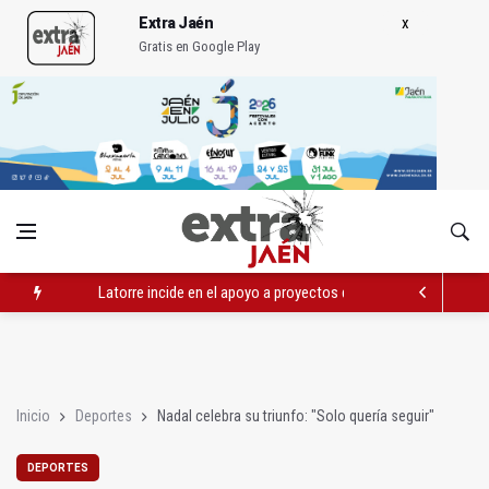
Extra Jaén
Gratis en Google Play
Latorre incide en el apoyo a proyectos de cooperación
Abierto el plazo de la Escuela de Hostelería Hacienda La Lag
Fernández señala el blanqueo a los negacionistas de la violen
Inicio
Deportes
Nadal celebra su triunfo: "Solo quería seguir"
DEPORTES