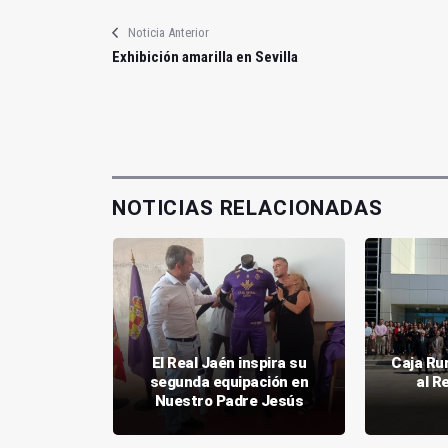
Noticia Anterior
Exhibición amarilla en Sevilla
NOTICIAS RELACIONADAS
 oro para
El Real Jaén inspira su
Caja Ru
Linares
segunda equipación en
al R
vo
Nuestro Padre Jesús