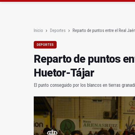
La Junta amplia la aler
Rubén Gómez se suma a
Inicio
Deportes
Reparto de puntos entre el Real Jaén
DEPORTES
Reparto de puntos ent
Huetor-Tájar
El punto conseguido por los blancos en tierras granad