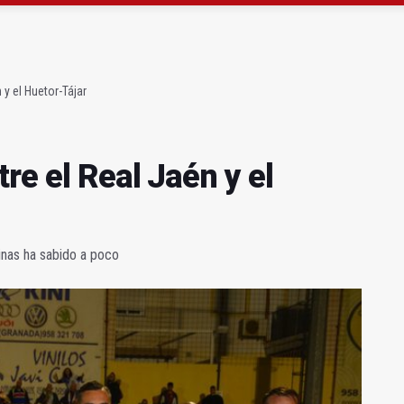
ta por listeria en Granada, Jaén y Sevilla
l Avanza Jaén Paraíso Interior
 y el Huetor-Tájar
re el Real Jaén y el
inas ha sabido a poco