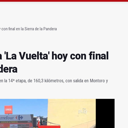
l Gobierno de España más examinadores de Tráfico
proyección deportiva de Marcos Valsera
con final en la Sierra de la Pandera
'La Vuelta' hoy con final
dera
en la 14ª etapa, de 160,3 kilómetros, con salida en Montoro y