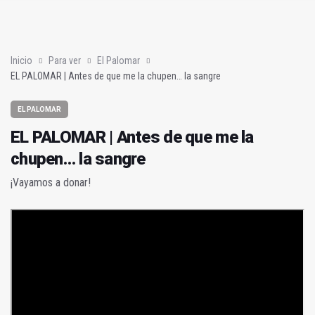
Jamilena acogerá el I Concurso Nacional de Trompa y Piano
Poza y Herrera se proclaman campeones en la “Batalla de Baé
Inicio
Para ver
El Palomar
EL PALOMAR | Antes de que me la chupen… la sangre
EL PALOMAR
EL PALOMAR | Antes de que me la
chupen… la sangre
¡Vayamos a donar!