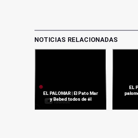
NOTICIAS RELACIONADAS
EL 
lío es una
EL PALOMAR | El Pato Mar
palom
e agua
y Bebed todos de él