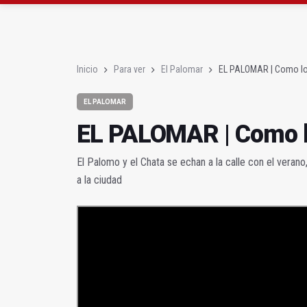
O democracia o capit
Santuario de la Virgen
Inicio
Para ver
El Palomar
EL PALOMAR | Como lo
EL PALOMAR
EL PALOMAR | Como lo
El Palomo y el Chata se echan a la calle con el verano
a la ciudad