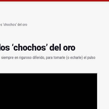
alismo
 de la Cabeza (destino mariano y senderista)
s ‘chochos’ del oro
s ‘chochos’ del oro
, siempre en riguroso diferido, para tomarle (o echarle) el pulso