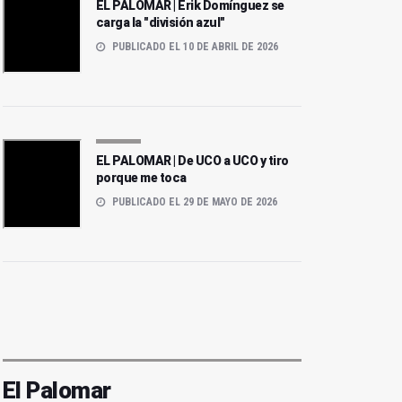
EL PALOMAR | Erik Domínguez se
carga la "división azul"
PUBLICADO EL 10 DE ABRIL DE 2026
EL PALOMAR | De UCO a UCO y tiro
porque me toca
PUBLICADO EL 29 DE MAYO DE 2026
El Palomar