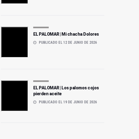
EL PALOMAR | Mi chacha Dolores
PUBLICADO EL 12 DE JUNIO DE 2026
EL PALOMAR | Los palomos cojos
EL PALOMAR | ¡Viva la
pierden aceite
EL PALOMAR | De UCO a
Virgen de la Copilla!
UCO y tiro porque me toca
PUBLICADO EL 19 DE JUNIO DE 2026