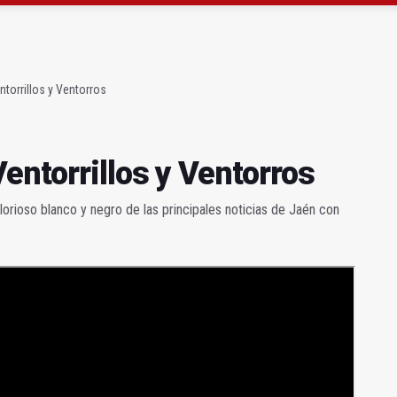
a se queda con solo dos bomberos por turno
capital, a la espera de que se restaure el terreno
torrillos y Ventorros
entorrillos y Ventorros
orioso blanco y negro de las principales noticias de Jaén con