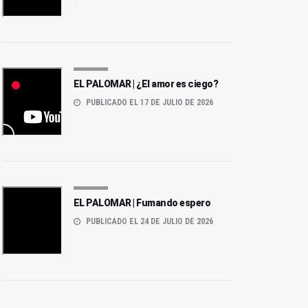
EL PALOMAR | ¿El amor es ciego?
PUBLICADO EL 17 DE JULIO DE 2026
El PALOMAR | Cuarenta
años cara al sol y veinte
EL PALOMAR | Como los
EL PALOMAR | Fumando espero
de Nivea
‘chochos’ del oro
PUBLICADO EL 24 DE JULIO DE 2026