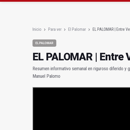
Denuncian que Cazorl
Las dos canteras de la 
Inicio
Para ver
El Palomar
EL PALOMAR | Entre Ven
EL PALOMAR
EL PALOMAR | Entre V
Resumen informativo semanal en riguroso diferido y gl
Manuel Palomo