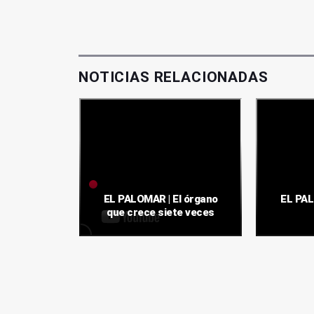
NOTICIAS RELACIONADAS
 Pato Mar
EL PALOMAR | El órgano
EL PA
s de él
que crece siete veces